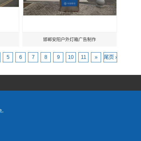
邯郸安阳户外灯箱广告制作
5
6
7
8
9
10
11
»
尾页 ›
流，