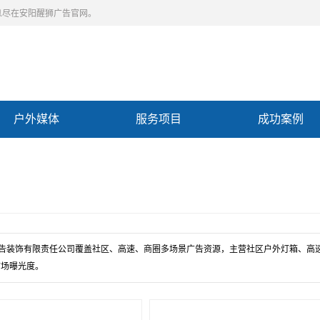
息尽在安阳醒狮广告官网。
户外媒体
服务项目
成功案例
Previous slide
Next slide
告装饰有限责任公司覆盖社区、高速、商圈多场景广告资源，主营社区户外灯箱、高速
市场曝光度。