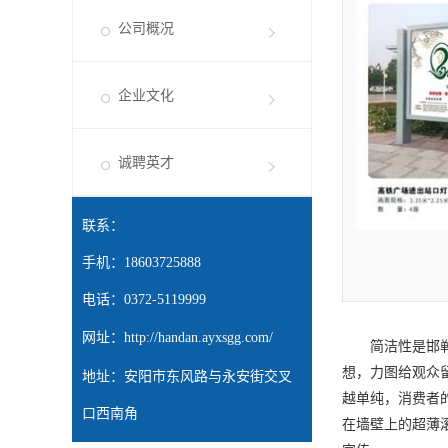
公司概况
企业文化
诚聘英才
联系：
手机：18603725888
电话：0372-5119999
网址：
http://handan.ayxsgg.com/
简洁性是
邯
想，力图给观众
地址：安阳市东风路与永安街交叉
越单纯，消费者
口西南角
在墙壁上的超薄