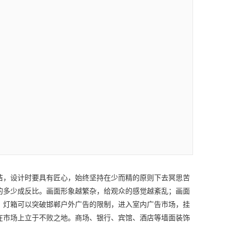
洁，设计时要具有匠心，始终坚持在少而精的原则下去冥思苦
的多少成反比。画面形象越繁杂，给观众的感觉越紊乱；画面
，灯箱可以突破
邯郸户外广告
的限制，进入室内广告市场，挂
在市场上立于不败之地。商场、银行、宾馆、酒店等墙面装饰